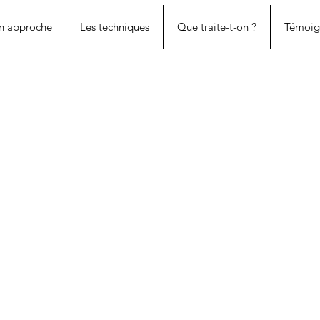
n approche
Les techniques
Que traite-t-on ?
Témoig